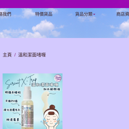
絡我們
特價貨品
貨品分類
商店
主頁
/
溫和潔面啫喱