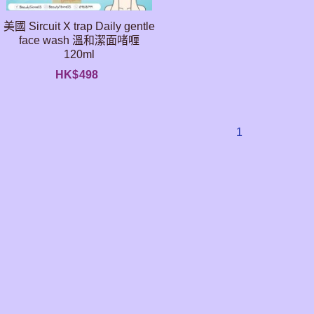
美國 Sircuit X trap Daily gentle
face wash 溫和潔面啫喱
120ml
HK$
498
1