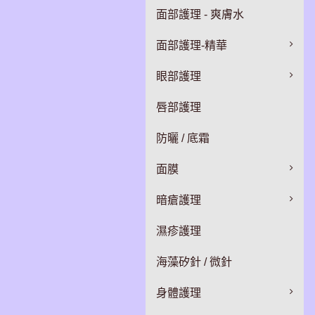
面部護理 - 爽膚水
面部護理-精華
眼部護理
唇部護理
防曬 / 底霜
面膜
暗瘡護理
濕疹護理
海藻矽針 / 微針
身體護理