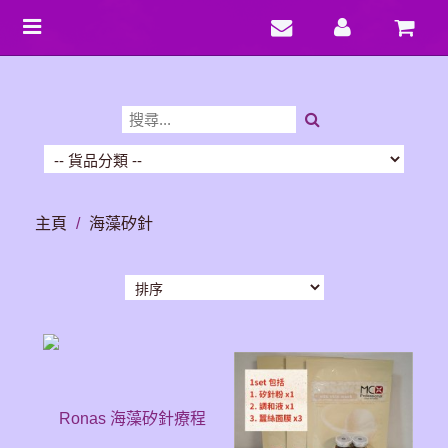
Toggle
navigation
主頁
/
海藻矽針