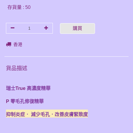
存貨量 : 50
購買
香港
貨品描述
瑞士
True
高濃度精華
P
零毛孔修復精華
抑制炎症． 減少毛孔．改善皮膚緊致度