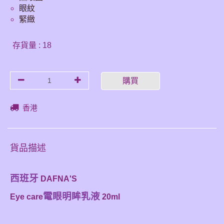
眼紋
緊緻
存貨量 : 18
購買
香港
貨品描述
西班牙
DAFNA'S
電眼明眸乳液
Eye care
20ml