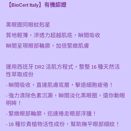
【
】有機認證
BioCert Italy
黑眼圈同眼紋剋星
質地輕薄，滲透力超越肌底，瞬間吸收
瞬間呈現眼部輪廓，加倍緊緻肌膚
運用西班牙
活肌方程式，整整
種天然活
DR2
16
性萃取成份
瞬間吸收，直達肌膚底層，擊退細胞疲倦！
-
強力清除色素沉澱，瞬間淡化黑眼圈，還你動眼
-
明眸！
緊緻眼部輪廓，迅速捲走眼部浮腫！
-
種珍貴植物活性成份，幫助撫平眼部細紋！
- 16