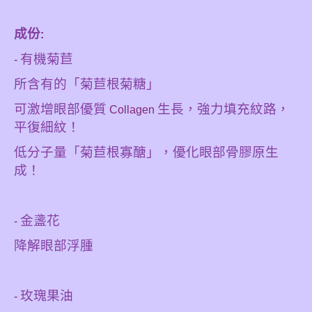
成份
:
有機菊苣
-
所含有的「菊苣根菊糖」
可激增眼部優質
生長，強力填充紋路，
Collagen
平復細紋！
低分子量「菊苣根寡醣」，優化眼部骨膠原生
成！
金盞花
-
降解眼部浮腫
玫瑰果油
-