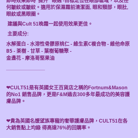
即時效果即時“提升” 眼週 -目標定位在眼部區域，以及任
何皺紋或皺紋。適用於保濕霜前清潔面, 眼和頸部，眼肚,
眼紋或黑眼圈。
建議與Cult 51晚霜一起使用效果更佳。
主要成分:
水解蛋白 - 水溶性骨膠原桃仁 - 維生素C複合物 - 維他命原
B5 - 茶樹 - 甘草 - 葉樹葡糖聚 -
金盞花 - 摩洛哥堅果油
______________
❤CULT51是有英國女王百貨店之稱的Fortnum&Mason
的No1 銷售品牌，更是F&M過去300多年最成功的美容護
膚品牌。
❤貴為英國名媛望族專寵的奢華護膚品牌，CULT51在各
大銷售點上均錄 得高達76%的回購率。