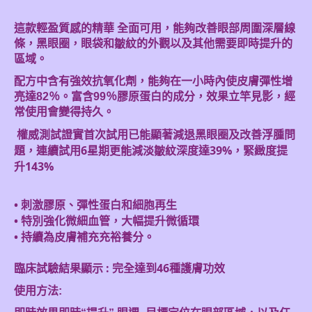
這款輕盈質感的精華 全面可用，能夠改善眼部周圍深層線
條，黑眼圈，眼袋和皺紋的外觀以及其他需要即時提升的
區域。
配方中含有強效抗氧化劑，能夠在一小時內使皮膚彈性增
亮達82％。富含99％膠原蛋白的成分，效果立竿見影，經
常使用會變得持久。
權威測試證實首次試用已能顯著減退黑眼圈及改善浮腫問
題，連續試用6星期更能減淡皺紋深度達39%，緊緻度提
升143%
• 刺激膠原、彈性蛋白和細胞再生
• 特別強化微細血管，大幅提升微循環
• 持續為皮膚補充充裕養分。
臨床試驗結果顯示 : 完全達到46種護膚功效
使用方法: