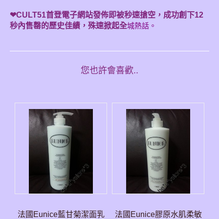
❤CULT51首登電子網站發佈即被秒速搶空，成功創下12
秒內售罄的歷史佳績，殊速掀起全
城熱話。
您也許會喜歡..
法國Eunice藍甘菊潔面乳
法國Eunice膠原水肌柔敏